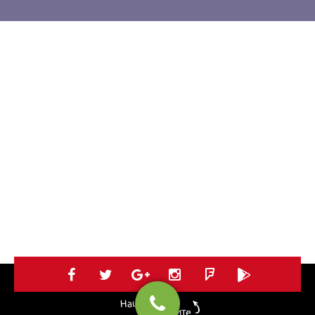
Нацъкай ни в
социалките