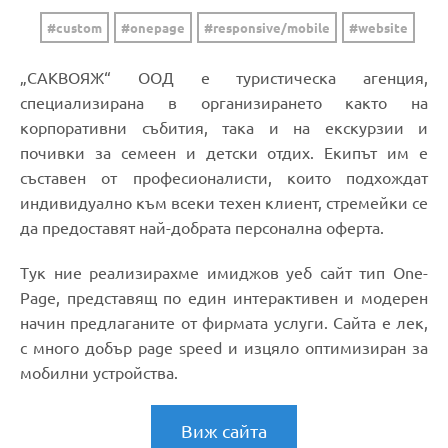
custom
onepage
responsive/mobile
website
„САКВОЯЖ“ ООД е туристическа агенция,
специализирана в организирането както на
корпоративни събития, така и на екскурзии и
почивки за семеен и детски отдих. Екипът им е
съставен от професионалисти, които подхождат
индивидуално към всеки техен клиент, стремейки се
да предоставят най-добрата персонална оферта.
Тук ние реализирахме имиджов уеб сайт тип One-
Page, представящ по един интерактивен и модерен
начин предлаганите от фирмата услуги. Сайта е лек,
с много добър page speed и изцяло оптимизиран за
мобилни устройства.
Виж сайта