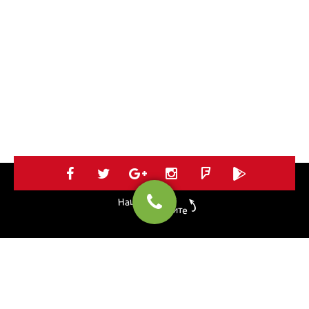
Нацъкай ни в
социалките
НАЧАЛО
УСЛУГИ
ПОРТФОЛИО