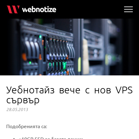
Уебнотайз вече с нов VPS
сървър
28.05.2013
Подобренията са:
+10GB SSD за базата данни;